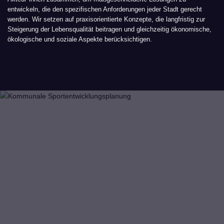
entwickeln, die den spezifischen Anforderungen jeder Stadt gerecht
werden. Wir setzen auf praxisorientierte Konzepte, die langfristig zur
Steigerung der Lebensqualität beitragen und gleichzeitig ökonomische,
ökologische und soziale Aspekte berücksichtigen.
Starten Sie Ihre sportliche Zukunft
Möchten Sie mehr über unsere Dienstleistungen
erfahren oder haben Sie bereits konkrete Projekte im
Blick? Kontaktieren Sie uns, und wir entwickeln
gemeinsam mit Ihnen maßgeschneiderte Lösungen,
die den Bedürfnissen Ihrer Kommune und Ihrer
Bürger*innen gerecht werden. Mit uns schaffen Sie die
Grundlage für eine zukunftsorientierte und
bewegungsfreundliche Stadtentwicklung.