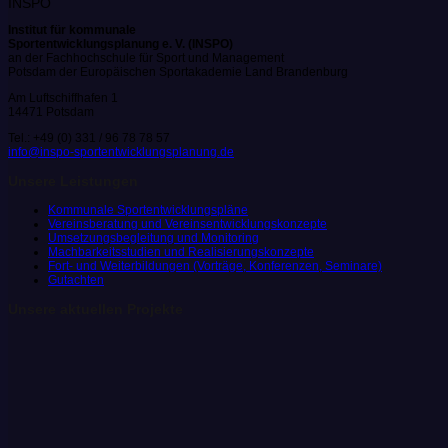
Institut für kommunale
Sportentwicklungsplanung e. V. (INSPO)
an der Fachhochschule für Sport und Management
Potsdam der Europäischen Sportakademie Land Brandenburg
Am Luftschiffhafen 1
14471 Potsdam
Tel.: +49 (0) 331 / 96 78 78 57
info@inspo-sportentwicklungsplanung.de
Unsere Leistungen
Kommunale Sportentwicklungspläne
Vereinsberatung und Vereinsentwicklungskonzepte
Umsetzungsbegleitung und Monitoring
Machbarkeitsstudien und Realisierungskonzepte
Fort- und Weiterbildungen (Vorträge, Konferenzen, Seminare)
Gutachten
Unsere aktuellen Projekte