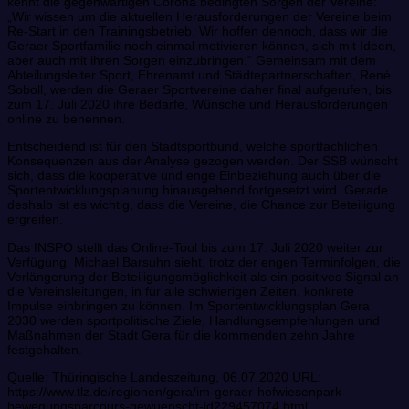
kennt die gegenwärtigen Corona bedingten Sorgen der Vereine:
„Wir wissen um die aktuellen Herausforderungen der Vereine beim
Re-Start in den Trainingsbetrieb. Wir hoffen dennoch, dass wir die
Geraer Sportfamilie noch einmal motivieren können, sich mit Ideen,
aber auch mit ihren Sorgen einzubringen.“ Gemeinsam mit dem
Abteilungsleiter Sport, Ehrenamt und Städtepartnerschaften, René
Soboll, werden die Geraer Sportvereine daher final aufgerufen, bis
zum 17. Juli 2020 ihre Bedarfe, Wünsche und Herausforderungen
online zu benennen.
Entscheidend ist für den Stadtsportbund, welche sportfachlichen
Konsequenzen aus der Analyse gezogen werden. Der SSB wünscht
sich, dass die kooperative und enge Einbeziehung auch über die
Sportentwicklungsplanung hinausgehend fortgesetzt wird. Gerade
deshalb ist es wichtig, dass die Vereine, die Chance zur Beteiligung
ergreifen.
Das INSPO stellt das Online-Tool bis zum 17. Juli 2020 weiter zur
Verfügung. Michael Barsuhn sieht, trotz der engen Terminfolgen, die
Verlängerung der Beteiligungsmöglichkeit als ein positives Signal an
die Vereinsleitungen, in für alle schwierigen Zeiten, konkrete
Impulse einbringen zu können. Im Sportentwicklungsplan Gera
2030 werden sportpolitische Ziele, Handlungsempfehlungen und
Maßnahmen der Stadt Gera für die kommenden zehn Jahre
festgehalten.
Quelle: Thüringische Landeszeitung, 06.07.2020 URL:
https://www.tlz.de/regionen/gera/im-geraer-hofwiesenpark-
bewegungsparcours-gewuenscht-id229457074.html