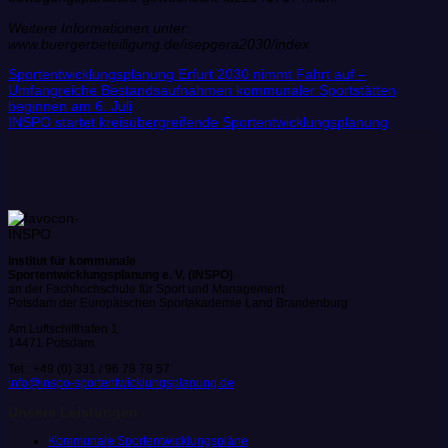
Weitere Informationen unter:
www.buergerbeteiligung.de/isepgera2030/index
Sportentwicklungsplanung Erfurt 2030 nimmt Fahrt auf –
Umfangreiche Bestandsaufnahmen kommunaler Sportstätten
beginnen am 6. Juli
INSPO startet kreisübergreifende Sportentwicklungsplanung
Institut für kommunale
Sportentwicklungsplanung e. V. (INSPO)
an der Fachhochschule für Sport und Management
Potsdam der Europäischen Sportakademie Land Brandenburg
Am Luftschiffhafen 1
14471 Potsdam
Tel.: +49 (0) 331 / 96 78 78 57
info@inspo-sportentwicklungsplanung.de
Unsere Leistungen
Kommunale Sportentwicklungspläne