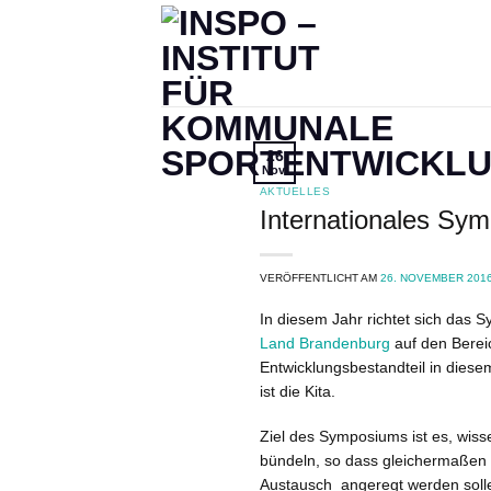
Zum
Inhalt
springen
26
Nov.
AKTUELLES
Internationales Sy
VERÖFFENTLICHT AM
26. NOVEMBER 201
In diesem Jahr richtet sich das
Land Brandenburg
auf den Berei
Entwicklungsbestandteil in diesem
ist die Kita.
Ziel des Symposiums ist es, wis
bündeln, so dass gleichermaßen 
Austausch angeregt werden sollen