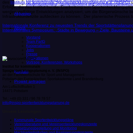
Forschungsprojekt zur Vernetzung von Sport- und Stadtentwicklun
des
Instituts für kommunale Sportentwicklungsplanung e.V. (INSPO)
u
Masterstudiengang „Sportentwicklung und Sportstättenmanageme
Erfolge, die das Institut bei der Erarbeitung von Sportentwicklung
werden vielfältige Entwicklungen analysiert, um die Bürgerwünsche 
Aktuelles
Infrastrukturdefizite aufdecken zu können. Der planerische Prozess 
Internationale Konferenz zu neuesten Trends der Sportstättenplanung
About
Internationales Symposium: „Städte in Bewegung – Ziele, Bausteine un
Vorstand
Team PartG
Kooperationen
Jobs
Presse
Publikationen
Vorträge, Konferenzen, Workshops
Institut für kommunale
Sportentwicklungsplanung e. V. (INSPO)
Kontakt
an der Fachhochschule für Sport und Management
Potsdam der Europäischen Sportakademie Land Brandenburg
Projekt anfragen
Am Luftschiffhafen 1
14471 Potsdam
Tel.: +49 (0) 331 / 96 78 78 57
info@inspo-sportentwicklungsplanung.de
Unsere Leistungen
Kommunale Sportentwicklungspläne
Vereinsberatung und Vereinsentwicklungskonzepte
Umsetzungsbegleitung und Monitoring
Machbarkeitsstudien und Realisierungskonzepte