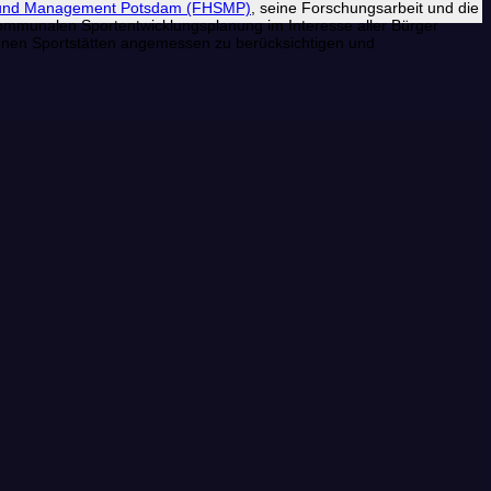
t und Management Potsdam (FHSMP)
, seine Forschungsarbeit und die
kommunalen Sportentwicklungsplanung im Interesse aller Bürger
denen Sportstätten angemessen zu berücksichtigen und