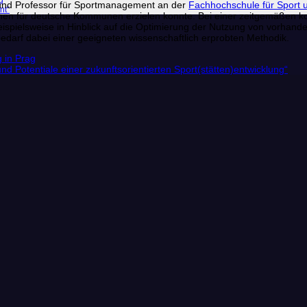
g
nd Professor für Sportmanagement an der
Fachhochschule für Spor
nt“
splänen für deutsche Kommunen erzielen konnte. Bei einer zeitgemäßen 
beispielsweise in Hinblick auf die Optimierung der Nutzung von vorhan
bedarf dabei einer geeigneten wissenschaftlich erprobten Methodik.
 in Prag
d Potentiale einer zukunftsorientierten Sport(stätten)entwicklung“