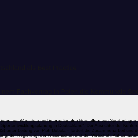
schland als Best Practice
seinem Fachvortrag in Polen die Kommunale Spo
teriums aus Warschau und internationalen Herstellern von Sportanla
wicklungsplanung in Deutschland“. Der Ausrichter der Konferenz –
j IRIS) unter Leitung von Piotr Bubela – fördert die Zusammenarbeit u
tung, der Regierung, der Wissenschaft und der Wirtschaft. Auf Einladun