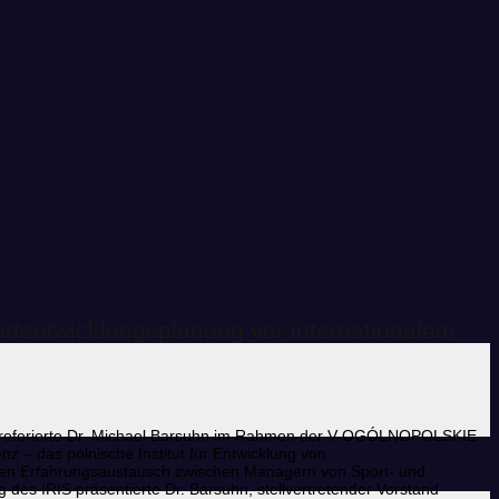
rtentwicklungsplanung vor internationalem
gen referierte Dr. Michael Barsuhn im Rahmen der V OGÓLNOPOLSKIE
 das polnische Institut für Entwicklung von
nd den Erfahrungsaustausch zwischen Managern von Sport- und
g des IRIS präsentierte Dr. Barsuhn, stellvertretender Vorstand