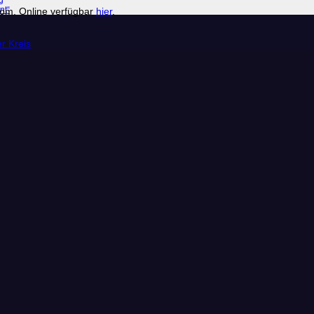
g
nt“
.com. Online verfügbar
hier
.
r Kreis