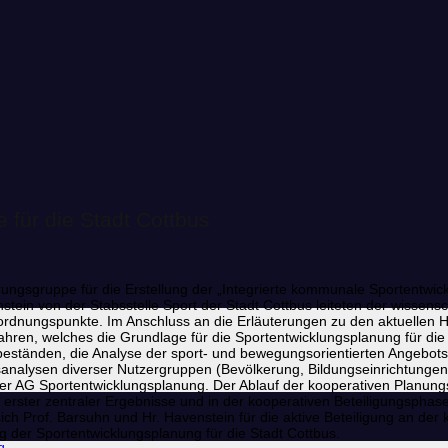
 für die Stadt Cottbus
ungsgruppe für die Erstellung der „Integrierte kommunale Sportentwic
tein von der Stabsstelle Sport der Stadt Cottbus leiteten der wissensc
ordnungspunkte. Im Anschluss an die Erläuterungen zu den aktuellen H
en, welches die Grundlage für die Sportentwicklungsplanung für die Sta
ständen, die Analyse der sport- und bewegungsorientierten Angebot
analysen diverser Nutzergruppen (Bevölkerung, Bildungseinrichtungen, 
der AG Sportentwicklungsplanung. Der Ablauf der kooperativen Planung
ung erster zentraler Ergebnisse und in der kooperativen Beteiligun
ich Prof. Barsuhn und Hr. Havenstein für die aktive Beteiligung an der
ng der Sportentwicklungsplanung für die Stadt Cottbus.