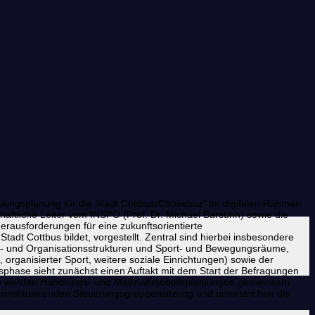
klungsplanung für die Stadt Cottbus/Chóśebuz“ im digitalen Rahmen
haftliche Leiter vom INSPO (Prof. Dr. Michael Barsuhn) sowie die
erausforderungen für eine zukunftsorientierte
dt Cottbus bildet, vorgestellt. Zentral sind hierbei insbesondere
s- und Organisationsstrukturen und Sport- und Bewegungsräume,
organisierter Sport, weitere soziale Einrichtungen) sowie der
sphase sieht zunächst einen Auftakt mit dem Start der Befragungen
gsphase werden Handlungs- und Maßnahmenempfehlungen gemeinsam
 konstituierenden Steuerungsgruppensitzung und unterstrichen die