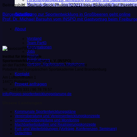
Forschungsprojekt zur Vernetzung von Sport- und Stadtentwicklun
Masterstudiengang „Sportentwicklung und Sportstättenmanageme
Beitragsbild: Startup Stock Photos (2021) freie Bildquelle auf Pexels
Aktuelles
Bürgerbeteiligung zur Sportentwicklung in Großbeeren geht online
Prof. Dr. Michael Barsuhn vom INSPO mit Gastvortrag beim Freiburge
About
Vorstand
Team PartG
Kooperationen
Jobs
Presse
Institut für kommunale
Publikationen
Sportentwicklungsplanung e. V. (INSPO)
Vorträge, Konferenzen, Workshops
an der Fachhochschule für Sport und Management
Potsdam der Europäischen Sportakademie Land Brandenburg
Kontakt
Am Luftschiffhafen 1
14471 Potsdam
Projekt anfragen
Tel.: +49 (0) 331 / 96 78 78 57
info@inspo-sportentwicklungsplanung.de
Unsere Leistungen
Kommunale Sportentwicklungspläne
Vereinsberatung und Vereinsentwicklungskonzepte
Umsetzungsbegleitung und Monitoring
Machbarkeitsstudien und Realisierungskonzepte
Fort- und Weiterbildungen (Vorträge, Konferenzen, Seminare)
Gutachten