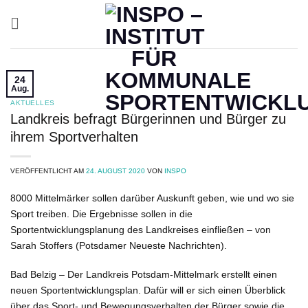
Zum
Inhalt
springen
24
Aug.
AKTUELLES
Landkreis befragt Bürgerinnen und Bürger zu
ihrem Sportverhalten
VERÖFFENTLICHT AM
24. AUGUST 2020
VON
INSPO
8000 Mittelmärker sollen darüber Auskunft geben, wie und wo sie
Sport treiben. Die Ergebnisse sollen in die
Sportentwicklungsplanung des Landkreises einfließen – von
Sarah Stoffers (Potsdamer Neueste Nachrichten).
Bad Belzig – Der Landkreis Potsdam-Mittelmark erstellt einen
neuen Sportentwicklungsplan. Dafür will er sich einen Überblick
über das Sport- und Bewegungsverhalten der Bürger sowie die