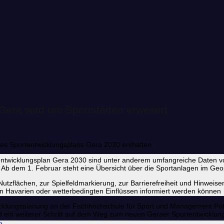
 Gera wird um Sportstätten erweitert
 des Sportentwicklungsplans Gera 2030 enthalten.
ntwicklungsplan Gera 2030 sind unter anderem umfangreiche Daten von
Ab dem 1. Februar steht eine Übersicht über die Sportanlagen im Geop
tzflächen, zur Spielfeldmarkierung, zur Barrierefreiheit und Hinweisen 
n Havarien oder wetterbedingten Einflüssen informiert werden können
wicklungsplanung an der Fachhochschule für Sport und Management Pot
 ein weiterer Schritt auf dem Weg zum neuen Geraer Sportentwicklungspl