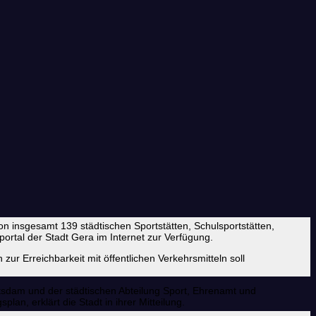
 insgesamt 139 städtischen Sportstätten, Schulsportstätten,
ortal der Stadt Gera im Internet zur Verfügung.
zur Erreichbarkeit mit öffentlichen Verkehrsmitteln soll
sdam und der städtischen Abteilung Sport, Ehrenamt und
an, erklärt die Stadt in ihrer Mitteilung.