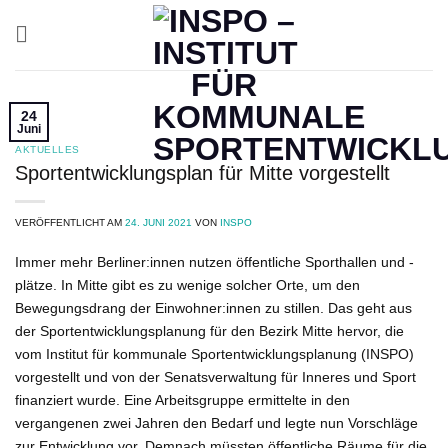
Zum
Inhalt
springen
24
Juni
AKTUELLES
Sportentwicklungsplan für Mitte vorgestellt
VERÖFFENTLICHT AM
24. JUNI 2021
VON
INSPO
Immer mehr Berliner:innen nutzen öffentliche Sporthallen und -
plätze. In Mitte gibt es zu wenige solcher Orte, um den
Bewegungsdrang der Einwohner:innen zu stillen. Das geht aus
der Sportentwicklungsplanung für den Bezirk Mitte hervor, die
vom Institut für kommunale Sportentwicklungsplanung (INSPO)
vorgestellt und von der Senatsverwaltung für Inneres und Sport
finanziert wurde. Eine Arbeitsgruppe ermittelte in den
vergangenen zwei Jahren den Bedarf und legte nun Vorschläge
zur Entwicklung vor. Demnach müssten öffentliche Räume für die