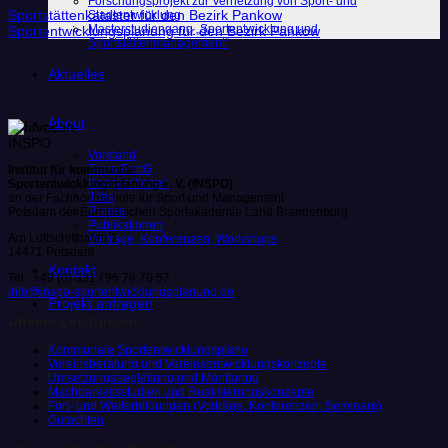
Forschungsprojekt zur Vernetzung von Sport- und
Sportstättenkataster für den Bezirk Pankow
Stadtentwicklung
Masterstudiengang „Sportentwicklung und
Sportentwicklungsplanung für den Bezirk Pankow
Sportstättenmanagement“
Aktuelles
About
Vorstand
Team PartG
Institut für kommunale
Kooperationen
Sportentwicklungsplanung e. V. (INSPO)
Jobs
an der Fachhochschule für Sport und Management
Presse
Potsdam der Europäischen Sportakademie Land Brandenburg
Publikationen
Am Luftschiffhafen 1
Vorträge, Konferenzen, Workshops
14471 Potsdam
Kontakt
Tel.: +49 (0) 331 / 96 78 78 57
info@inspo-sportentwicklungsplanung.de
Projekt anfragen
Unsere Leistungen
Kommunale Sportentwicklungspläne
Vereinsberatung und Vereinsentwicklungskonzepte
Umsetzungsbegleitung und Monitoring
Machbarkeitsstudien und Realisierungskonzepte
Fort- und Weiterbildungen (Vorträge, Konferenzen, Seminare)
Gutachten