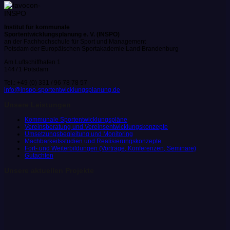
Institut für kommunale
Sportentwicklungsplanung e. V. (INSPO)
an der Fachhochschule für Sport und Management
Potsdam der Europäischen Sportakademie Land Brandenburg
Am Luftschiffhafen 1
14471 Potsdam
Tel.: +49 (0) 331 / 96 78 78 57
info@inspo-sportentwicklungsplanung.de
Unsere Leistungen
Kommunale Sportentwicklungspläne
Vereinsberatung und Vereinsentwicklungskonzepte
Umsetzungsbegleitung und Monitoring
Machbarkeitsstudien und Realisierungskonzepte
Fort- und Weiterbildungen (Vorträge, Konferenzen, Seminare)
Gutachten
Unsere aktuellen Projekte