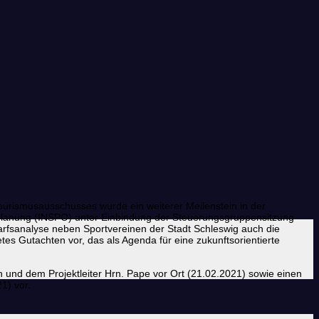
Tourismusausschusses wurde ein weiterer Meilenstein in der
splanung (INSPO) unter Einbindung der Steuerungsgruppensitzung
edarfsanalyse neben Sportvereinen der Stadt Schleswig auch die
tes Gutachten vor, das als Agenda für eine zukunftsorientierte
 und dem Projektleiter Hrn. Pape vor Ort (21.02.2021) sowie einen
1) vor.