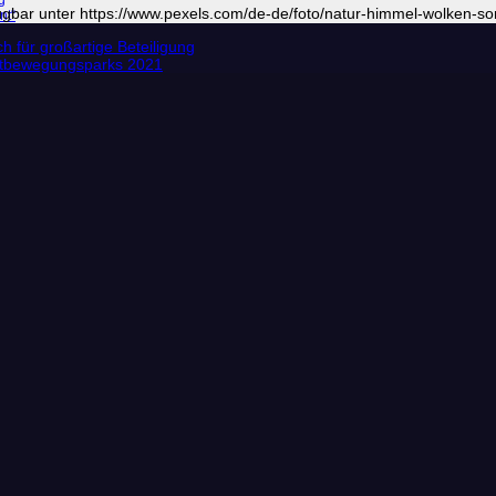
g
erfügbar unter https://www.pexels.com/de-de/foto/natur-himmel-wolken-
nt“
 für großartige Beteiligung
portbewegungsparks 2021