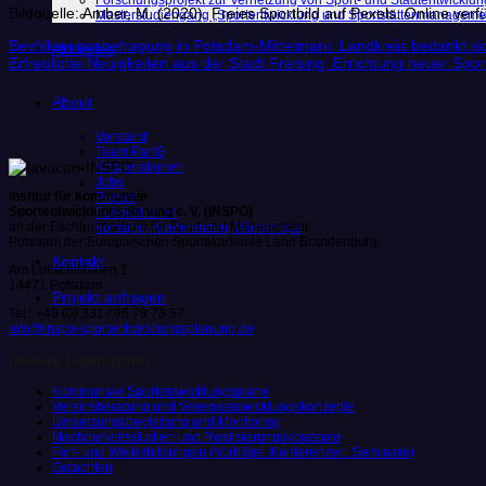
Forschungsprojekt zur Vernetzung von Sport- und Stadtentwicklun
Bildquelle: Amber, M. (2020). Freies Sportbild auf Pexels. Online v
Masterstudiengang „Sportentwicklung und Sportstättenmanageme
Bevölkerungsbefragung in Potsdam-Mittelmark: Landkreis bedankt sich
Aktuelles
Erfreuliche Neuigkeiten aus der Stadt Freising: Errichtung neuer S
About
Vorstand
Team PartG
Kooperationen
Jobs
Institut für kommunale
Presse
Sportentwicklungsplanung e. V. (INSPO)
Publikationen
an der Fachhochschule für Sport und Management
Vorträge, Konferenzen, Workshops
Potsdam der Europäischen Sportakademie Land Brandenburg
Kontakt
Am Luftschiffhafen 1
14471 Potsdam
Projekt anfragen
Tel.: +49 (0) 331 / 96 78 78 57
info@inspo-sportentwicklungsplanung.de
Unsere Leistungen
Kommunale Sportentwicklungspläne
Vereinsberatung und Vereinsentwicklungskonzepte
Umsetzungsbegleitung und Monitoring
Machbarkeitsstudien und Realisierungskonzepte
Fort- und Weiterbildungen (Vorträge, Konferenzen, Seminare)
Gutachten