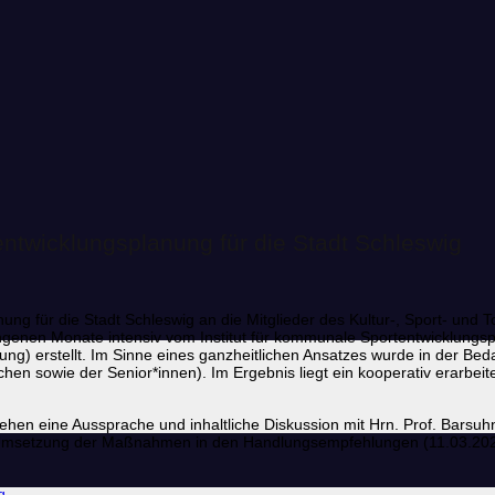
ntwicklungsplanung für die Stadt Schleswig
ng für die Stadt Schleswig an die Mitglieder des Kultur-, Sport- und 
ngenen Monate intensiv vom Institut für kommunale Sportentwicklung
ltung) erstellt. Im Sinne eines ganzheitlichen Ansatzes wurde in der B
en sowie der Senior*innen). Im Ergebnis liegt ein kooperativ erarbeite
hen eine Aussprache und inhaltliche Diskussion mit Hrn. Prof. Barsuhn
und Umsetzung der Maßnahmen in den Handlungsempfehlungen (11.03.202