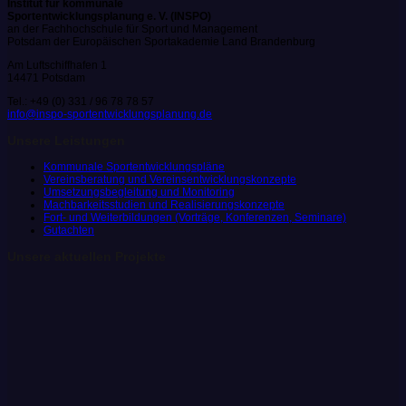
Institut für kommunale
Sportentwicklungsplanung e. V. (INSPO)
an der Fachhochschule für Sport und Management
Potsdam der Europäischen Sportakademie Land Brandenburg
Am Luftschiffhafen 1
14471 Potsdam
Tel.: +49 (0) 331 / 96 78 78 57
info@inspo-sportentwicklungsplanung.de
Unsere Leistungen
Kommunale Sportentwicklungspläne
Vereinsberatung und Vereinsentwicklungskonzepte
Umsetzungsbegleitung und Monitoring
Machbarkeitsstudien und Realisierungskonzepte
Fort- und Weiterbildungen (Vorträge, Konferenzen, Seminare)
Gutachten
Unsere aktuellen Projekte