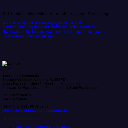
Bild: Landschaftsarchitekturbüro Ahner, eigene Darstellung.
Erste Sitzung der Steuerungsgruppe für die
Sportentwicklungsplanung der Stadt Wilhelmshaven
Startschuss für die Sportstättenentwicklungsplanung des
Landkreises Hildburghausen
Institut für kommunale
Sportentwicklungsplanung e. V. (INSPO)
an der Fachhochschule für Sport und Management
Potsdam der Europäischen Sportakademie Land Brandenburg
Am Luftschiffhafen 1
14471 Potsdam
Tel.: +49 (0) 331 / 96 78 78 57
info@inspo-sportentwicklungsplanung.de
Unsere Leistungen
Kommunale Sportentwicklungspläne