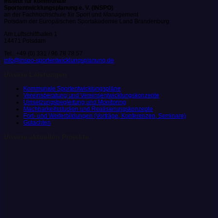
Institut für kommunale
Sportentwicklungsplanung e. V. (INSPO)
an der Fachhochschule für Sport und Management
Potsdam der Europäischen Sportakademie Land Brandenburg
Am Luftschiffhafen 1
14471 Potsdam
Tel.: +49 (0) 331 / 96 78 78 57
info@inspo-sportentwicklungsplanung.de
Unsere Leistungen
Kommunale Sportentwicklungspläne
Vereinsberatung und Vereinsentwicklungskonzepte
Umsetzungsbegleitung und Monitoring
Machbarkeitsstudien und Realisierungskonzepte
Fort- und Weiterbildungen (Vorträge, Konferenzen, Seminare)
Gutachten
Unsere aktuellen Projekte