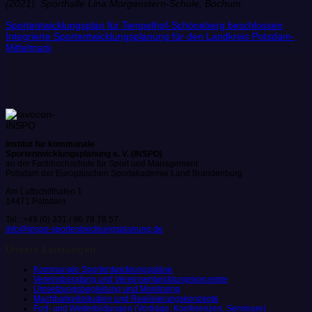
(2021). Sporthalle Lina Morgenstern-Schule, Bochum
.
Sportentwicklungsplan für Tempelhof-Schöneberg beschlossen
Integrierte Sportentwicklungsplanung für den Landkreis Potsdam-
Mittelmark
Institut für kommunale
Sportentwicklungsplanung e. V. (INSPO)
an der Fachhochschule für Sport und Management
Potsdam der Europäischen Sportakademie Land Brandenburg
Am Luftschiffhafen 1
14471 Potsdam
Tel.: +49 (0) 331 / 96 78 78 57
info@inspo-sportentwicklungsplanung.de
Unsere Leistungen
Kommunale Sportentwicklungspläne
Vereinsberatung und Vereinsentwicklungskonzepte
Umsetzungsbegleitung und Monitoring
Machbarkeitsstudien und Realisierungskonzepte
Fort- und Weiterbildungen (Vorträge, Konferenzen, Seminare)