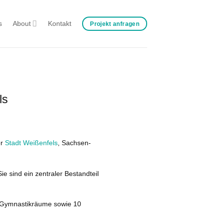
s
About
Kontakt
Projekt anfragen
ls
er
Stadt Weißenfels
, Sachsen-
e sind ein zentraler Bestandteil
d Gymnastikräume sowie 10