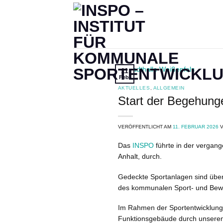
Zum
Inhalt
springen
11
Feb.
AKTUELLES
,
ALLGEMEIN
Start der Begehunge
VERÖFFENTLICHT AM
11. FEBRUAR 2026
Das
INSPO
führte in der verga
Anhalt, durch.
Gedeckte Sportanlagen sind überd
des kommunalen Sport- und Be
Im Rahmen der Sportentwicklung
Funktionsgebäude durch unseren