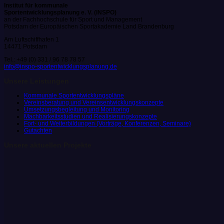
Institut für kommunale
Sportentwicklungsplanung e. V. (INSPO)
an der Fachhochschule für Sport und Management
Potsdam der Europäischen Sportakademie Land Brandenburg
Am Luftschiffhafen 1
14471 Potsdam
Tel.: +49 (0) 331 / 96 78 78 57
info@inspo-sportentwicklungsplanung.de
Unsere Leistungen
Kommunale Sportentwicklungspläne
Vereinsberatung und Vereinsentwicklungskonzepte
Umsetzungsbegleitung und Monitoring
Machbarkeitsstudien und Realisierungskonzepte
Fort- und Weiterbildungen (Vorträge, Konferenzen, Seminare)
Gutachten
Unsere aktuellen Projekte